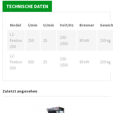
TECHNISCHE DATEN
Model
l/min
U/min
Volt/Hz
Brenner
Gewich
L2-
230-
Firebox
250
25
90 kW
150 kg
1(50)
250
L2-
230-
Firebox
500
25
90 kW
150 kg
1(50)
500
Zuletzt angesehen