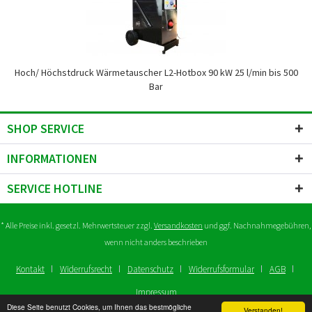
Hoch/ Höchstdruck Wärmetauscher L2-Hotbox 90 kW 25 l/min bis 500
Bar
SHOP SERVICE
INFORMATIONEN
SERVICE HOTLINE
* Alle Preise inkl. gesetzl. Mehrwertsteuer zzgl.
Versandkosten
und ggf. Nachnahmegebühren,
wenn nicht anders beschrieben
Kontakt
Widerrufsrecht
Datenschutz
Widerrufsformular
AGB
Impressum
Diese Seite benutzt Cookies, um Ihnen das bestmögliche
Copyright © reinigungsmaschinen.org - Alle Rechte vorbehalten
Verstanden!