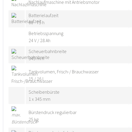
Nachlaufmaschine mit Antriebsmotor
Batterielaufzeit
60 - 75 h
Betriebsspannung
24 V / 28 Ah
Scheuerbahnbreite
345 mm
Tankvolumen, Frisch-/ Brauchwasser
15 / 16 l
Scheibenbürste
1 x 345 mm
Bürstendruck regulierbar
25 kg