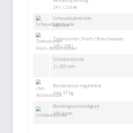
Betriebsspannung
24 V / 210 Ah
Scheuerbahnbreite
685 mm
Tankvolumen, Frisch-/ Brauchwasser
100 / 106 l
Scheibenbürste
2 x 355 mm
Bürstendruck regulierbar
max. 57 kg
Bürstengeschwindigkeit
160 U/min