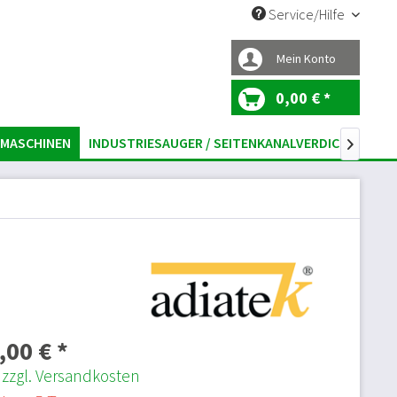
Service/Hilfe
Mein Konto
0,00 € *
MASCHINEN
INDUSTRIESAUGER / SEITENKANALVERDICHTER

,00 € *
.
zzgl. Versandkosten