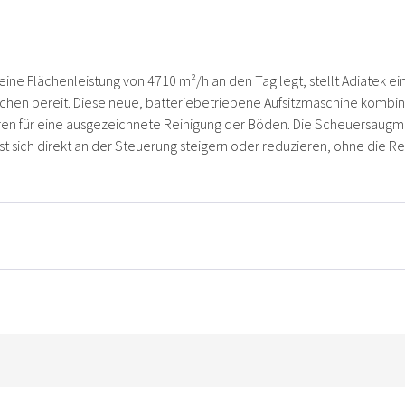
ine Flächenleistung von 4710 m²/h an den Tag legt, stellt Adiatek e
chen bereit. Diese neue, batteriebetriebene Aufsitzmaschine kombin
ren für eine ausgezeichnete Reinigung der Böden. Die Scheuersaugma
sst sich direkt an der Steuerung steigern oder reduzieren, ohne die R