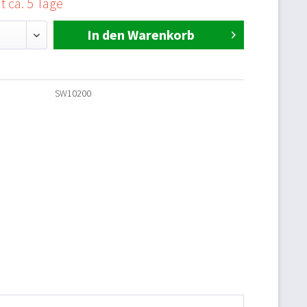
t ca. 5 Tage
In den Warenkorb
SW10200