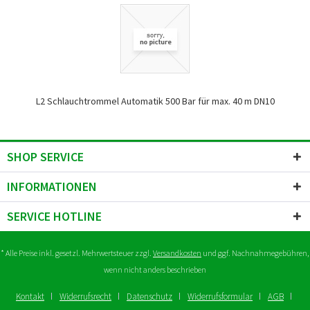
L2 Schlauchtrommel Automatik 500 Bar für max. 40 m DN10
SHOP SERVICE
INFORMATIONEN
SERVICE HOTLINE
* Alle Preise inkl. gesetzl. Mehrwertsteuer zzgl.
Versandkosten
und ggf. Nachnahmegebühren,
wenn nicht anders beschrieben
Kontakt
Widerrufsrecht
Datenschutz
Widerrufsformular
AGB