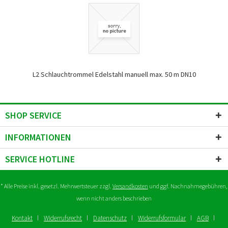
L2 Schlauchtrommel Edelstahl manuell max. 50 m DN10
SHOP SERVICE
INFORMATIONEN
SERVICE HOTLINE
* Alle Preise inkl. gesetzl. Mehrwertsteuer zzgl.
Versandkosten
und ggf. Nachnahmegebühren,
wenn nicht anders beschrieben
Kontakt
Widerrufsrecht
Datenschutz
Widerrufsformular
AGB