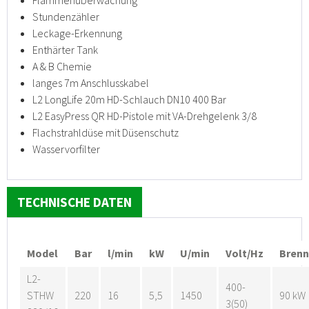
Flammenüberwachung
Stundenzähler
Leckage-Erkennung
Enthärter Tank
A & B Chemie
langes 7m Anschlusskabel
L2 LongLife 20m HD-Schlauch DN10 400 Bar
L2 EasyPress QR HD-Pistole mit VA-Drehgelenk 3/8
Flachstrahldüse mit Düsenschutz
Wasservorfilter
TECHNISCHE DATEN
Model
Bar
l/min
kW
U/min
Volt/Hz
Brenn
L2-
400-
STHW
220
16
5,5
1450
90 kW
3(50)