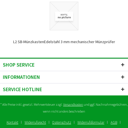
L2 SB-MünzkastenEdelstahl 3 mm mechanischer Münzprüfer
SHOP SERVICE
INFORMATIONEN
SERVICE HOTLINE
* Alle Preise inkl. gesetzl. Mehrwertsteuer zzgl.
Versandkosten
und ggf. Nachnahmegebühren,
wenn nicht anders beschrieben
Kontakt
Widerrufsrecht
Datenschutz
Widerrufsformular
AGB