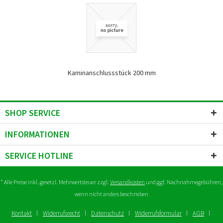
Kaminanschlussstück 200 mm
SHOP SERVICE
INFORMATIONEN
SERVICE HOTLINE
* Alle Preise inkl. gesetzl. Mehrwertsteuer zzgl.
Versandkosten
und ggf. Nachnahmegebühren,
wenn nicht anders beschrieben
Kontakt
Widerrufsrecht
Datenschutz
Widerrufsformular
AGB